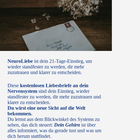
NeuroLiebe
ist dein 21‑Tage‑Einstieg, um
wieder standfester zu werden, dir mehr
zuzutrauen und klarer zu entscheiden.
Diese
kostenlosen Liebesbriefe an dein
Nervensystem
sind dein Einstieg, wieder
standfester zu werden, dir mehr zuzutrauen und
klarer zu entscheiden.
Du wirst eine neue Sicht auf die Welt
bekommen.
Du lernst aus dem Blickwinkel des Systems zu
sehen, das dich steuert:
Dein Gehirn
ist über
alles informiert, was du gerade tust und was um
dich herum stattfindet.