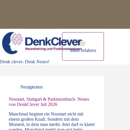
Zum
Inhalt
springen
Mehr erfahren
Kategorie
Neuigkeiten
Denk clever- Denk Neuro!
Neuigkeiten
Neustart, Stuttgart & Parkinsonbuch- Neues
von DenkClever Juli 2026
Manchmal beginnt ein Neustart nicht mit
einem großen Knall. Sondern mit dem
Moment, in dem man merkt: Jetzt darf es klarer
werden. Manchmal merkt man erst beim